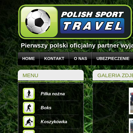
Pierwszy polski oficjalny partner w
HOME
KONTAKT
O NAS
UBEZPIECZENIE
MENU
GALERIA ZDJ
Piłka nożna
Boks
Koszykówka