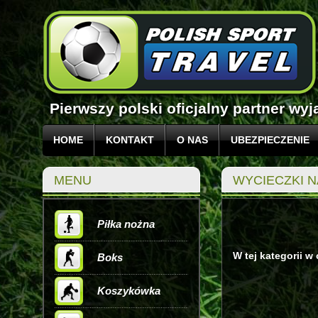
Pierwszy polski oficjalny partner w
HOME
KONTAKT
O NAS
UBEZPIECZENIE
MENU
WYCIECZKI 
Piłka nożna
W tej kategorii w
Boks
Koszykówka