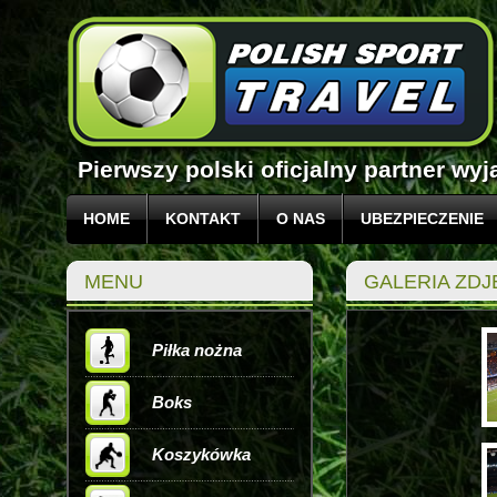
Pierwszy polski oficjalny partner w
HOME
KONTAKT
O NAS
UBEZPIECZENIE
MENU
GALERIA ZDJ
Piłka nożna
Boks
Koszykówka