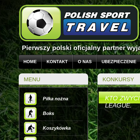
Pierwszy polski oficjalny partner w
HOME
KONTAKT
O NAS
UBEZPIECZENIE
MENU
KONKURSY
KTO ZWYC
Piłka nożna
LEAGUE.
Boks
Ano
Ne
Koszykówka