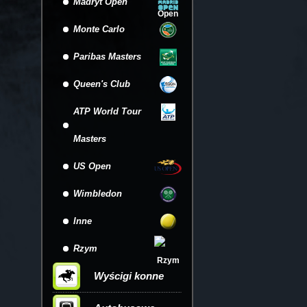
Madryt Open
Monte Carlo
Paribas Masters
Queen's Club
ATP World Tour
Masters
US Open
Wimbledon
Inne
Rzym
Wyścigi konne