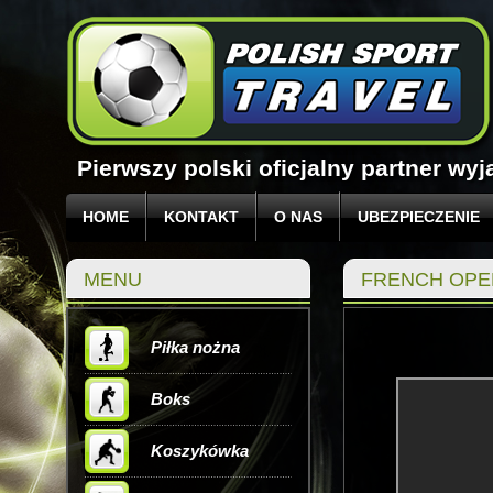
Pierwszy polski oficjalny partner w
HOME
KONTAKT
O NAS
UBEZPIECZENIE
MENU
FRENCH OPE
Piłka nożna
Boks
Koszykówka