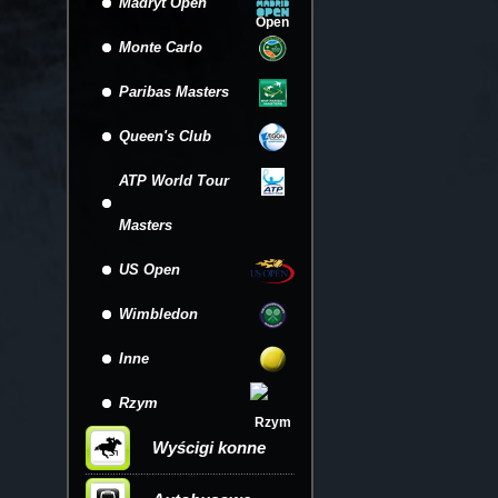
Madryt Open
Monte Carlo
Paribas Masters
Queen's Club
ATP World Tour
Masters
US Open
Wimbledon
Inne
Rzym
Wyścigi konne