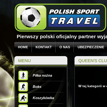
Pierwszy polski oficjalny partner w
HOME
KONTAKT
O NAS
UBEZPIECZENIE
MENU
QUEEN'S CL
Piłka nożna
W tej kategorii w
Boks
Koszykówka